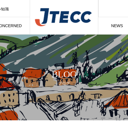
い知識
【お取引先各位】ディーズルーフィング／ディプロマットスターⅡの一部商品の改定について［形状変更］
CONCERNED
NEWS
部材
お知らせ
BLOG
ブログ