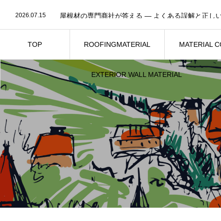
2026.08.4
0xa1a28795
2026.07.15
屋根材の専門商社が答える ― よくある誤解と正し
2026.01.1
【新年のご挨拶】
2025.09.24
毎月大量入荷でお客様のニーズに迅速対応！
2025.09.1
TOP
ROOFINGMATERIAL
MATERIAL 
2026.08.4
0xa1a28795
トップページ
屋根材
関連
EXTERIOR WALL MATERIAL
外壁材