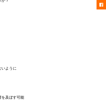
うか？
ないように
響を及ぼす可能