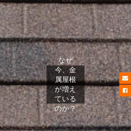
なぜ
今、金
属屋根
が増え
ている
のか？